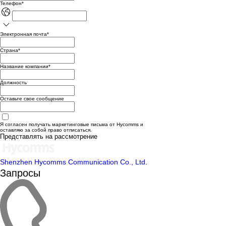
Телефон
*
Электронная почта
*
Страна
*
Название компании
*
Должность
Оставьте свое сообщение
Я согласен получать маркетинговые письма от Hycomms и
оставляю за собой право отписаться.
Представлять на рассмотрение
Shenzhen Hycomms Communication Co., Ltd.
Запросы