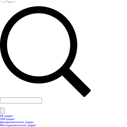
top of page
КВ радио
УКВ-радио
Двухдиапазонное радио
Многодиапазонное радио