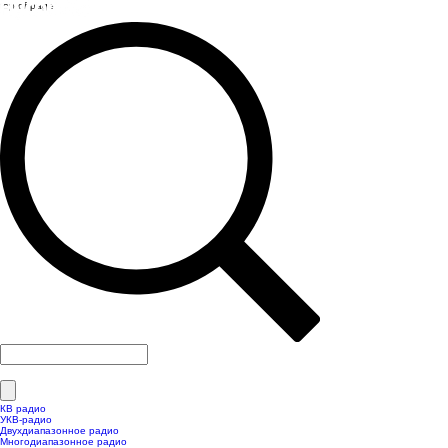
top of page
КВ радио
УКВ-радио
Двухдиапазонное радио
Многодиапазонное радио