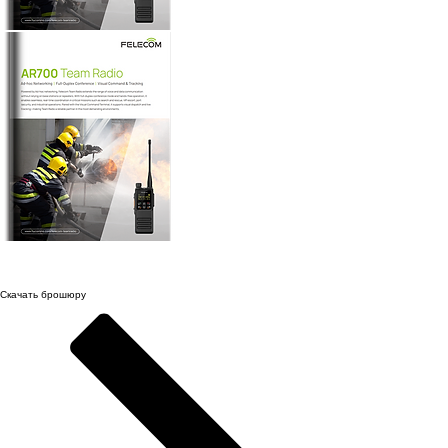
Брошюра радиостанции Felecom
Все, что вы хотите знать о командном радио
Скачать брошюру