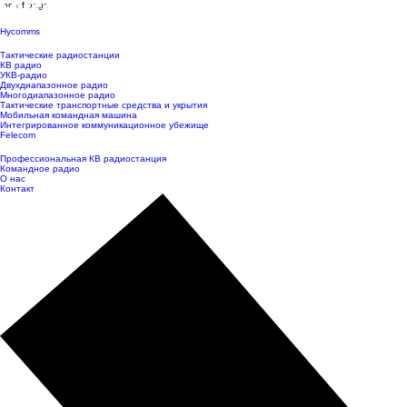
top of page
Hycomms
Тактические радиостанции
КВ радио
УКВ-радио
Двухдиапазонное радио
Многодиапазонное радио
Тактические транспортные средства и укрытия
Мобильная командная машина
Интегрированное коммуникационное убежище
Felecom
Профессиональная КВ радиостанция
Командное радио
О нас
Контакт